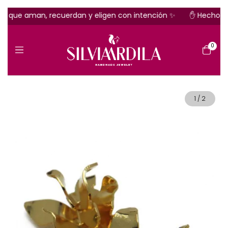
 que aman, recuerdan y eligen con intención ✨
✋ Hecho a m
0
1
/
2