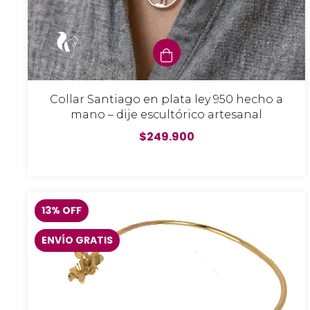
Collar Santiago en plata ley 950 hecho a
mano – dije escultórico artesanal
$249.900
13
%
OFF
ENVÍO GRATIS