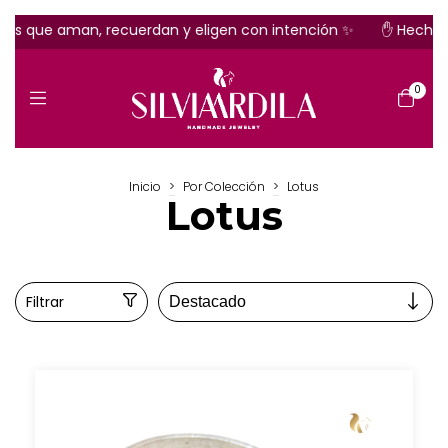
 aman, recuerdan y eligen con intención ✨
✋ Hecho a mano
0
Inicio
>
Por Colección
>
Lotus
Lotus
Filtrar