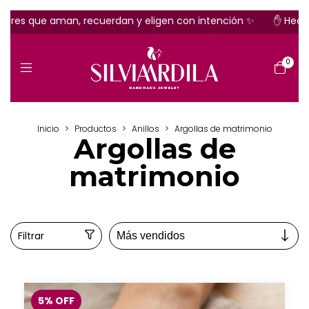
que aman, recuerdan y eligen con intención ✨
✋ Hecho a m
0
Inicio
>
Productos
>
Anillos
>
Argollas de matrimonio
Argollas de
matrimonio
Filtrar
5
%
OFF